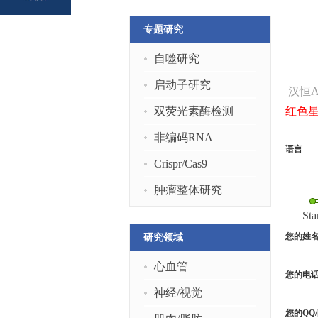
专题研究
自噬研究
启动子研究
汉恒
双荧光素酶检测
红色
非编码RNA
语言
Crispr/Cas9
肿瘤整体研究
Sta
您的姓
研究领域
心血管
您的电
神经/视觉
您的QQ