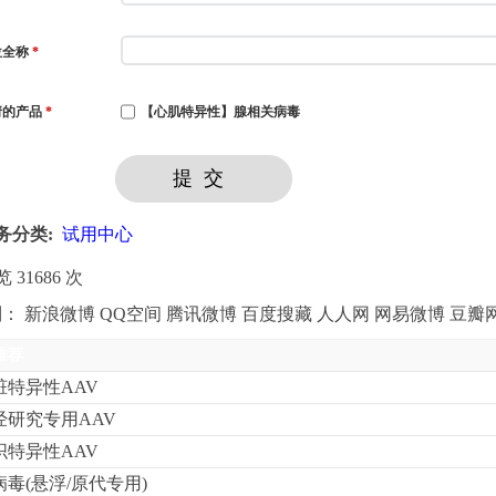
位全称
*
请的产品
*
【心肌特异性】腺相关病毒
务分类:
试用中心
 31686 次
到：
新浪微博
QQ空间
腾讯微博
百度搜藏
人人网
网易微博
豆瓣
推荐
脏特异性AAV
经研究专用AAV
织特异性AAV
病毒(悬浮/原代专用)