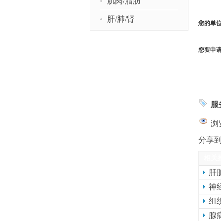
肌肉/脂肪
肝/肺/肾
您的单
您要申
服
浏览
分享
相关
肝
神
组
腺