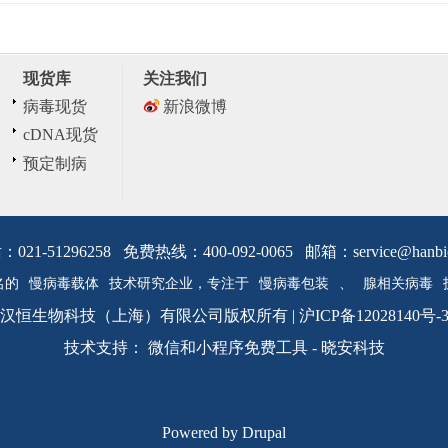
现货库
关注我们
病毒现货
新浪微博
cDNA现货
预定制病
毒
：021-51296258 免费热线：400-092-0065 邮箱：
service@hanbi
名的
慢病毒载体
技术研究企业，专注于
慢病毒包装
、
腺相关病毒
汉恒生物科技（上海）有限公司版权所有 |
沪ICP备12028140号-
技术支持：
微信和小程序免费工具
-
晓安科技
Keywords:
慢病毒包装
腺病毒包
Powered by
Drupal