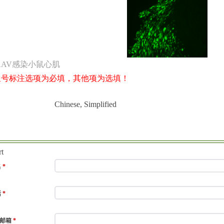
AAV感染小鼠心肌
星号标注选项为必填，其他项为选填！
Chinese, Simplified
rt
名
*
话
*
/邮箱
*