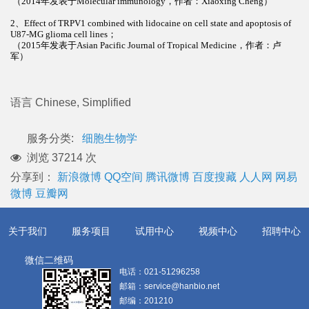
（2014年发表于Molecular immunology，作者：Xiaoxing Cheng
）
2、
Effect of TRPV1 combined with lidocaine on cell state and apoptosis of
U87-MG glioma cell lines；
（2015年发表于Asian Pacific Journal of Tropical Medicine，作者：卢
军
）
语言
Chinese, Simplified
服务分类:
细胞生物学
浏览 37214 次
分享到：
新浪微博
QQ空间
腾讯微博
百度搜藏
人人网
网易
微博
豆瓣网
关于我们
服务项目
试用中心
视频中心
招聘中心
微信二维码
电话：
021-51296258
邮箱：
service@hanbio.net
邮编：
201210