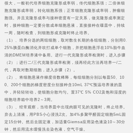
很大，一般初代培养细胞克隆形成率弱，传代细胞系强；二倍体细
胞克隆形成率弱，转化细胞系强；正常细胞克隆形成率弱，肿瘤细
胞强。并且克隆形成率与接种密度有一定关系，做克隆形成率测定
时，接种细胞一定要分散成单细胞悬液，直接接种在碟皿中，持续
一周，随时检查，到细胞形成克隆时终止培养。
（1）、培养分选的两组细胞，取对数生长期的各组细胞，分别用0.
25%胰蛋白酶消化并吹打成单个细胞，并把细胞悬浮在10%胎牛血
清的DMEM培养液中备用。进行一代克隆形成率检测时，进入步骤
（2）；进行二/三代克隆形成率检测，须再经此方法再培养一/二
代，再取对数期细胞，进入步骤（2）。
（2）、将细胞悬液作梯度倍数稀释，每组细胞分别以每皿50、10
0、200个细胞的梯度密度分别接种含10mL 37℃预温培养液的皿
中，并轻轻转动，使细胞分散均匀。置37℃ 5% CO2及饱和湿度的
细胞培养箱中培养2～3周。
（3）、经常观察，当培养皿中出现肉眼可见的克隆时，终止培养。
弃去上清液，用PBS小心浸洗2次。加4%多聚甲醛固定细胞5mL固
定15分钟。然后去固定液，加适量Giemsa应用染色液染10～30分
钟，然后用流水缓慢洗去染色液，空气干燥。