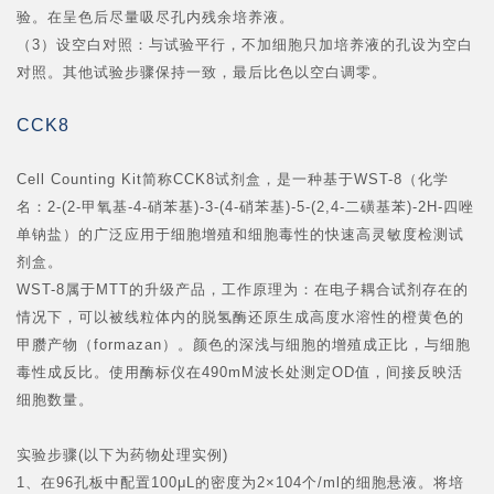
验。在呈色后尽量吸尽孔内残余培养液。
（3）设空白对照：与试验平行，不加细胞只加培养液的孔设为空白
对照。其他试验步骤保持一致，最后比色以空白调零。
CCK8
Cell Counting Kit简称CCK8试剂盒，是一种基于WST-8（化学
名：2-(2-甲氧基-4-硝苯基)-3-(4-硝苯基)-5-(2,4-二磺基苯)-2H-四唑
单钠盐）的广泛应用于细胞增殖和细胞毒性的快速高灵敏度检测试
剂盒。
WST-8属于MTT的升级产品，工作原理为：在电子耦合试剂存在的
情况下，可以被线粒体内的脱氢酶还原生成高度水溶性的橙黄色的
甲臜产物（formazan）。颜色的深浅与细胞的增殖成正比，与细胞
毒性成反比。使用酶标仪在490mM波长处测定OD值，间接反映活
细胞数量。
实验步骤(以下为药物处理实例)
1、在96孔板中配置100μL的密度为2×10
4
个/ml的细胞悬液。将培