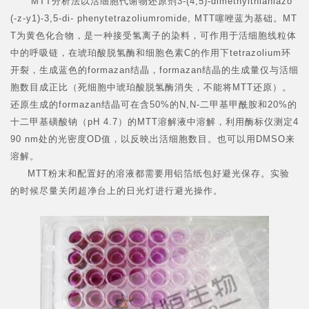
MTT分析法以活细胞代谢物还原剂3-(4,5)-dimethylthiahiazo
(-z-y1)-3,5-di- phenytetrazoliumromide, MTT噻唑蓝为基础。MT
T为黄色化合物，是一种接受氢离子的染料，可作用于活细胞线粒体
中的呼吸链，在琥珀酸脱氢酶和细胞色素C的作用下tetrazolium环
开裂，生成蓝色的formazan结晶，formazan结晶的生成量仅与活细
胞数目成正比（死细胞中琥珀酸脱氢酶消失，不能将MTT还原）。
还原生成的formazan结晶可在含50%的N,N-二甲基甲酰胺和20%的
十二甲基磺酸钠（pH 4.7）的MTT溶解液中溶解，利用酶标仪测定4
90 nm处的光密度OD值，以反映出活细胞数目。也可以用DMSO来
溶解。
MTT粉末和配置好的溶液都需要用铝箔纸包好避光保存。实验
的时候尽量关闭超净台上的日光灯进行避光操作。