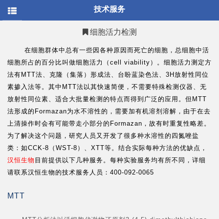
/* * @Author: your name * @Date: 2021-12-30 15:24:14 *
技术服务
@LastEditTime: 2022-03-03 13:57:40 * @LastEditors: your name *
@Description: 打开koroFileHeader查看配置 进行设置:
https://github.com/OBKoro1/koro1FileHeader/wiki/%E9%85%8
细胞活力检测
* @FilePath: \hanbio.net-
master\sites\all\themes\mob\templates\page.tpl.php */
在细胞群体中总有一些因各种原因而死亡的细胞，总细胞中活
细胞所占的百分比叫做细胞活力（cell viability）。细胞活力测定方
法有MTT法、克隆（集落）形成法、台盼蓝染色法、3H放射性同位
素掺入法等。其中MTT法以其快速简便，不需要特殊检测仪器、无
放射性同位素、适合大批量检测的特点而得到广泛的应用。但MTT
法形成的Formazan为水不溶性的，需要加有机溶剂溶解，由于在去
上清操作时会有可能带走小部分的Formazan，故有时重复性略差。
为了解决这个问题，研究人员又开发了很多种水溶性的四氮唑盐
类：如CCK-8（WST-8）、XTT等。结合实际每种方法的优缺点，
汉恒生物
目前提供以下几种服务。每种实验服务均有所不同，详细
请联系汉恒生物的技术服务人员：
400-092-0065
MTT