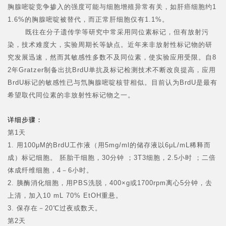
胸腺嘧啶竞争掺入的强度可能与细胞增殖异常有关，如肝癌细胞约1
1.6%的胸腺嘧啶被替代，而正常肝细胞仅有1.1%。
既往在分子遗传学等研究中常采用同位素标记，但有放射污
染，技术难度大，实验周期长等缺点。近年来非放射性标记物的研
究发展迅速，然而其敏感性多数不及同位素，使实验应用受限。自8
2年Gratzer制备出抗BrdU单抗及标记检测技术不断改良提高，应用
BrdU标记的敏感性已与氘胸腺嘧啶核苷相似。目前认为BrdU是最有
希望取代同位素的非放射性标记物之一。
详细步骤：
第1天
1. 用100μM的BrdU工作液（用5mg/ml的储存液以6μL/mL稀释而
成）标记细胞。 胚胎干细胞，30分钟 ；3T3细胞，2.5小时 ；二倍
体成纤维细胞，4－6小时。
2. 胰酶消化细胞，用PBS洗脱，400×g或1700rpm离心5分钟，去
上清，加入10 mL 70% EtOH重悬。
3. 保存在－20℃过夜或数天。
第2天